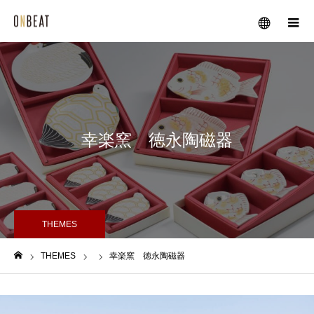
メニュー
幸楽窯 徳永陶磁器
THEMES
THEMES
幸楽窯 徳永陶磁器
ホーム