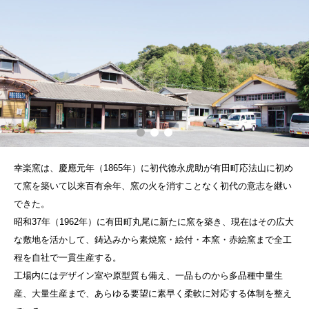
幸楽窯は、慶應元年（1865年）に初代徳永虎助が有田町応法山に初め
て窯を築いて以来百有余年、窯の火を消すことなく初代の意志を継い
できた。
昭和37年（1962年）に有田町丸尾に新たに窯を築き、現在はその広大
な敷地を活かして、鋳込みから素焼窯・絵付・本窯・赤絵窯まで全工
程を自社で一貫生産する。
工場内にはデザイン室や原型質も備え、一品ものから多品種中量生
産、大量生産まで、あらゆる要望に素早く柔軟に対応する体制を整え