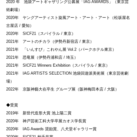
2020 年 池袋アートギャザリング公募展「IAG AWARDS」（東京芸
術劇場）
2020年 ヤングアーティスト旋風アート・アート・アート（松坂屋名
古屋店 / 愛知）
2020年 SICF21（スパイラル / 東京）
2021年 アートのチカラ（伊勢丹新宿店 / 東京）
2021年 「いんすぴ」これやん展 Vol.2（パークホテル東京）
2021年 恐竜展（伊勢丹浦和店 / 埼玉）
2021年 SICF21 Winners Exhibition（スパイラル / 東京）
2021年 IAG ARTISTS SELECTION 池袋回遊派美術展（東京芸術劇
場）
2022年 京阪神藝大在卒生 グループ展（阪神梅田本店 / 大阪）
◆受賞
2019年 新世代造形大賞 池上陽二賞
2020年 神戸芸術工科大学卒展カオス学長賞
2020年 IAG Awards 奨励賞、八犬堂ギャラリー賞
2020年 SICF21 林千昌賞