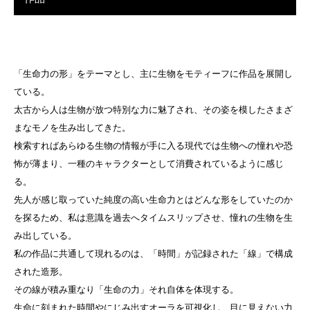
「生命力の形」をテーマとし、主に生物をモティーフに作品を展開し
ている。
太古から人は生物が放つ特別な力に魅了され、その姿を模したさまざ
まなモノを生み出してきた。
検索すればあらゆる生物の情報が手に入る現代では生物への憧れや恐
怖が薄まり、一種のキャラクターとして消費されているように感じ
る。
先人が感じ取っていた純度の高い生命力とはどんな形をしていたのか
を探るため、私は意識を過去へタイムスリップさせ、憧れの生物を生
み出している。
私の作品に共通して現れるのは、「時間」が記録された「線」で構成
された造形。
その線が積み重なり「生命の力」それ自体を体現する。
生命に刻まれた時間やにじみ出すオーラを可視化し、目に見えない力