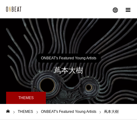
メニュー
ONBEAT's Featured Young Artists
蔦本大樹
THEMES
THEMES
ONBEAT's Featured Young Artists
蔦本大樹
ホーム