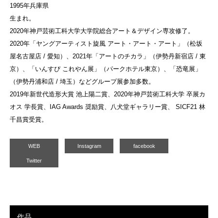
1995年兵庫県
生まれ。
2020年神戸芸術工科大学大学院総合アート＆デザイン専攻修了。
2020年「ヤングアーティスト旋風 アート・アート・アート」（松坂
屋名古屋店 / 愛知）、2021年「アートのチカラ」（伊勢丹新宿店 / 東
京）、「いんすぴ これやん展」（パークホテル東京）、「恐竜展」
（伊勢丹浦和店 / 埼玉）などグループ展参加多数。
2019年新世代造形大賞 池上陽二賞、2020年神戸芸術工科大学 卒展カ
オス 学長賞、IAG Awards 奨励賞、八犬堂ギャラリー賞、 SICF21 林
千昌賞受賞。
WEB
Instagram
facebook
Twitter
作品