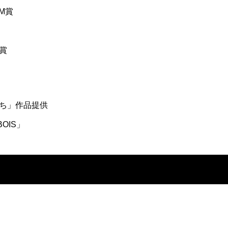
M賞
y賞
ち」作品提供
OIS」