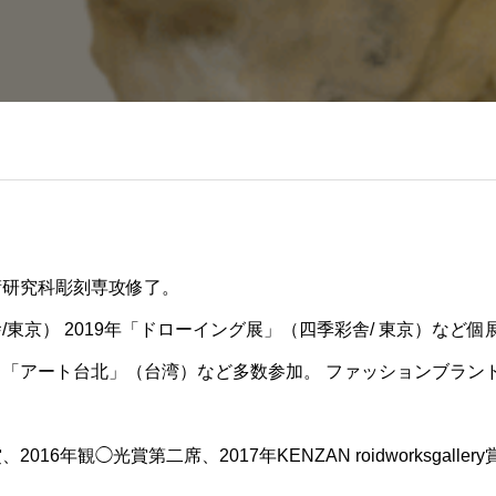
術研究科彫刻専攻修了。
/東京） 2019年「ドローイング展」（四季彩舎/ 東京）など個
、「アート台北」（台湾）など多数参加。 ファッションブランド「
016年観◯光賞第二席、2017年KENZAN roidworksgall