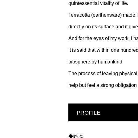
quintessential vitality of life.
Terracotta (earthenware) made f
directly on its surface and it giv
And for the eyes of my work, I 
It is said that within one hundre
biosphere by humankind.
The process of leaving physical 
help but feel a strong obligation 
PROFILE
◆略歴