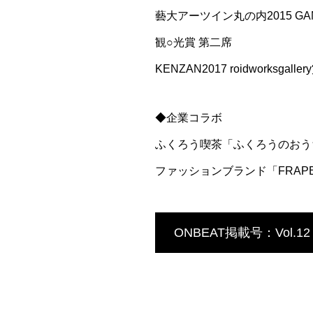
藝大アーツイン丸の内2015 GA
観○光賞 第二席
KENZAN2017 roidworksgaller
◆企業コラボ
ふくろう喫茶「ふくろうのおう
ファッションブランド「FRAPB
ONBEAT掲載号：Vol.12