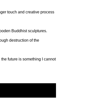
nger touch and creative process
wooden Buddhist sculptures.
rough destruction of the
 the future is something I cannot