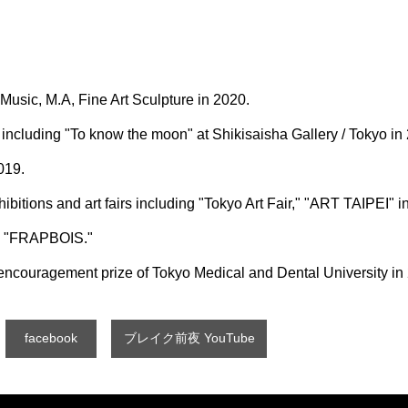
 Music, M.A, Fine Art Sculpture in 2020.
including "To know the moon" at Shikisaisha Gallery / Tokyo in 
019.
hibitions and art fairs including "Tokyo Art Fair," "ART TAIPEI" 
nd "FRAPBOIS."
encouragement prize of Tokyo Medical and Dental University in
facebook
ブレイク前夜 YouTube