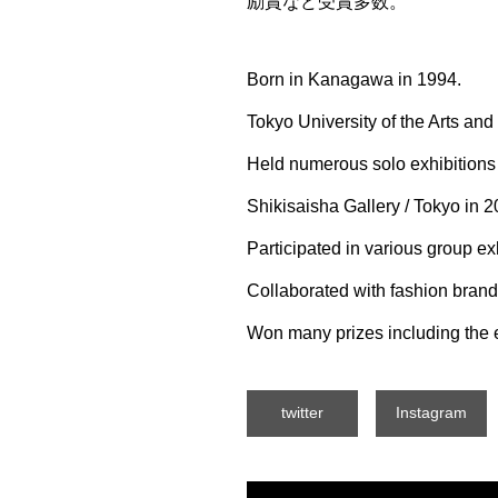
励賞など受賞多数。
Born in Kanagawa in 1994.
Tokyo University of the Arts and
Held numerous solo exhibitions 
Shikisaisha Gallery / Tokyo in 2
Participated in various group ex
Collaborated with fashion bra
Won many prizes including the 
twitter
Instagram