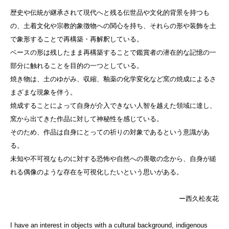
歴史や伝統が継承されて現代へと残る伝世品や文化的背景を持つも
の、土着文化や宗教的象徴物への関心を持ち、それらの形や装飾を土
で象形することで再構築・再解釈している。
ベースの形は残したまま再構築することで鑑賞者の潜在的な記憶の一
部分に触れることを目的の一つとしている。
焼き物は、土のゆがみ、収縮、釉薬の化学変化など窯の焼成によるさ
まざまな現象を伴う。
焼成することによって自身が介入できない人智を越えた領域に達し、
窯から出てきた作品に対して神秘性を感じている。
そのため、作品は自身にとっての祈りの対象であるという意識があ
る。
未知や不可視なものに対する恐怖や自然への畏敬の念から、自身が縋
れる偶像のような存在を可視化したいという思いがある。
ー西久松友花
I have an interest in objects with a cultural background, indigenous