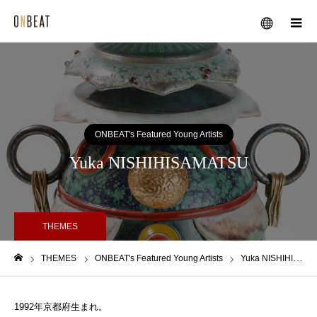
メニュー
ONBEAT's Featured Young Artists
Yuka NISHIHISAMATSU
THEMES
THEMES
ONBEAT's Featured Young Artists
Yuka NISHIHISAMATSU
ホーム
1992年京都府生まれ。