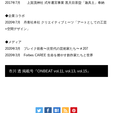
2017年7月 上賀茂神社 式年遷宮事業 黒天目茶盌「迦具土」奉納
◆企業コラボ
2020年7月 丹青社本社 クリエイティブミーツ「アートとしての工芸
×空間デザイン」
◆メディア
2020年3月 ブレイク前夜〜次世代の芸術家たち〜＃207
2020年3月 Forbes CAREE 生命を燃やす創作家たちと世界
市川 透 掲載号『ONBEAT vol.11, vol.13, vol.15』