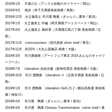
2016年1月 不退の土（アンクル岩根のギャラリー / 岡山）
2016年9月 泡沫（米子天満屋美術画廊 / 鳥取）
2016年12月 火之迦具土 市川透 陶展（ぎゃらりぃ栗本 / 新潟）
2017年1月 火之迦具土 中編（岡天満屋アートスペース / 岡山）
2017年4月 火之迦具土 最終章（天満屋広島八丁堀 美術画廊 / 広
島）
2017年11月 consciousness（現代美術 silver shell / 東京）
2017年12月 BIZEN（大丸心斎橋店 桃青 / 大阪）
2018年3月 市川透個展（アートフェア東京 2018 みんなのギャラリ
ーブース）
2018年7月 Liberalism 自由主義（阪神百貨店 美術画廊 / 大阪）
2018年10月 市川 透陶展 Liberalism-Ⅱ（広島天満屋 美術画廊 / 広
島）
2019年1月 市川 透陶展 Liberalism Ver6.21.2（横浜高島屋 美術画
廊 / 神奈川）
2019年4月 市川透 陶展（ぎゃらりぃ栗本 / 新潟）
2019年4月 市川透 陶展 Glorious Transformation（silver shell / 東