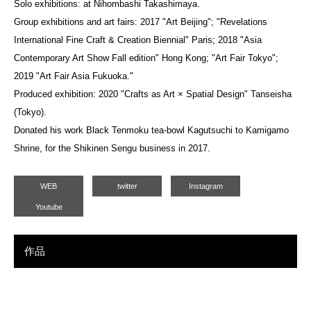
Solo exhibitions: at Nihombashi Takashimaya.
Group exhibitions and art fairs: 2017 "Art Beijing"; "Revelations
International Fine Craft & Creation Biennial" Paris; 2018 "Asia
Contemporary Art Show Fall edition" Hong Kong; "Art Fair Tokyo";
2019 "Art Fair Asia Fukuoka."
Produced exhibition: 2020 "Crafts as Art × Spatial Design" Tanseisha
(Tokyo).
Donated his work Black Tenmoku tea-bowl Kagutsuchi to Kamigamo
Shrine, for the Shikinen Sengu business in 2017.
WEB
twitter
Instagram
Youtube
作品