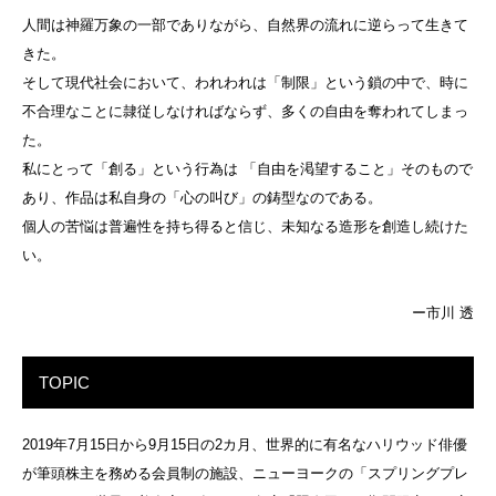
人間は神羅万象の一部でありながら、自然界の流れに逆らって生きて
きた。
そして現代社会において、われわれは「制限」という鎖の中で、時に
不合理なことに隷従しなければならず、多くの自由を奪われてしまっ
た。
私にとって「創る」という行為は 「自由を渇望すること」そのもので
あり、作品は私自身の「心の叫び」の鋳型なのである。
個人の苦悩は普遍性を持ち得ると信じ、未知なる造形を創造し続けた
い。
ー市川 透
TOPIC
2019年7月15日から9月15日の2カ月、世界的に有名なハリウッド俳優
が筆頭株主を務める会員制の施設、ニューヨークの「スプリングプレ