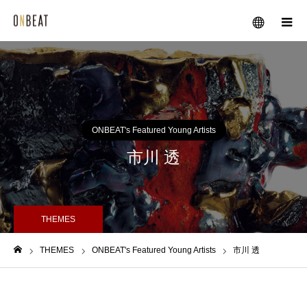
メニュー
ONBEAT's Featured Young Artists
市川 透
THEMES
THEMES
ONBEAT's Featured Young Artists
市川 透
ホーム