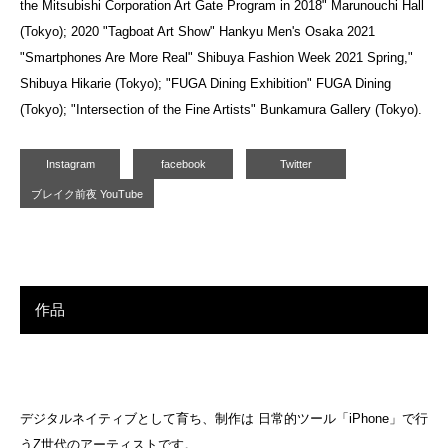
the Mitsubishi Corporation Art Gate Program in 2018" Marunouchi Hall
(Tokyo); 2020 "Tagboat Art Show" Hankyu Men's Osaka 2021
"Smartphones Are More Real" Shibuya Fashion Week 2021 Spring,"
Shibuya Hikarie (Tokyo); "FUGA Dining Exhibition" FUGA Dining
(Tokyo); "Intersection of the Fine Artists" Bunkamura Gallery (Tokyo).
Instagram
facebook
Twitter
ブレイク前夜 YouTube
作品
デジタルネイティブとして育ち、制作は 日常的ツール「iPhone」で行
うZ世代のアーティストです。