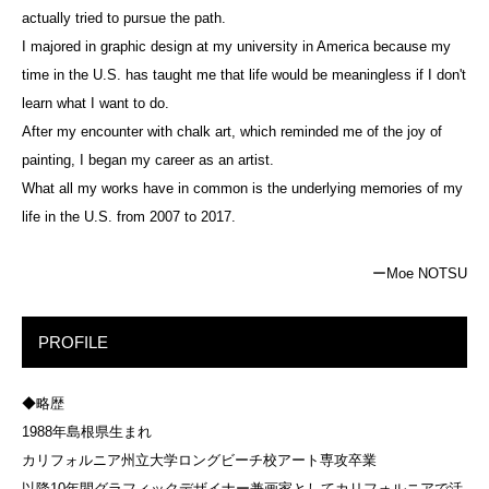
actually tried to pursue the path.
I majored in graphic design at my university in America because my
time in the U.S. has taught me that life would be meaningless if I don't
learn what I want to do.
After my encounter with chalk art, which reminded me of the joy of
painting, I began my career as an artist.
What all my works have in common is the underlying memories of my
life in the U.S. from 2007 to 2017.
ーMoe NOTSU
PROFILE
◆略歴
1988年島根県生まれ
カリフォルニア州立大学ロングビーチ校アート専攻卒業
以降10年間グラフィックデザイナー兼画家としてカリフォルニアで活