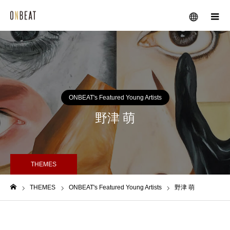
メニュー
ONBEAT's Featured Young Artists
野津 萌
THEMES
THEMES
ONBEAT's Featured Young Artists
野津 萌
ホーム