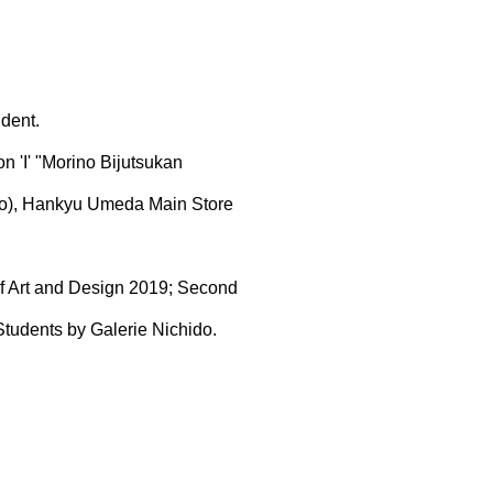
udent.
n 'I' "Morino Bijutsukan
yo), Hankyu Umeda Main Store
of Art and Design 2019; Second
Students by Galerie Nichido.