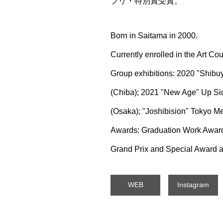
プリ・特別賞受賞。
Born in Saitama in 2000.
Currently enrolled in the Art Co
Group exhibitions: 2020 "Shibuy
(Chiba); 2021 "New Age" Up Si
(Osaka); "Joshibision" Tokyo M
Awards: Graduation Work Award 
Grand Prix and Special Award at
WEB
Instagram