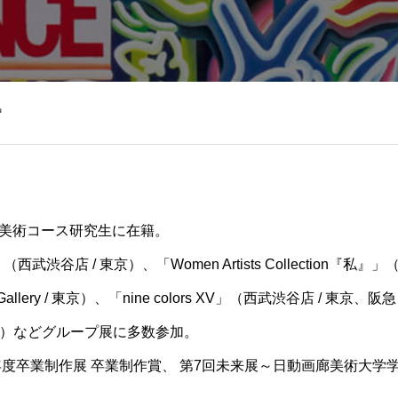
智
美術コース研究生に在籍。
l.14」（西武渋谷店 / 東京）、「Women Artists Collection『
n Gallery / 東京）、「nine colors XV」（西武渋谷店 / 東京
美術館）などグループ展に多数参加。
年度卒業制作展 卒業制作賞、 第7回未来展～日動画廊美術大学