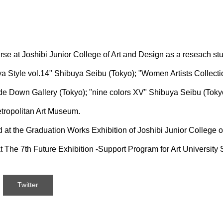
urse at Joshibi Junior College of Art and Design as a reseach st
a Style vol.14" Shibuya Seibu (Tokyo); "Women Artists Collectio
de Down Gallery (Tokyo); "nine colors XV" Shibuya Seibu (Tok
etropolitan Art Museum.
at the Graduation Works Exhibition of Joshibi Junior College 
 The 7th Future Exhibition -Support Program for Art University 
Twitter