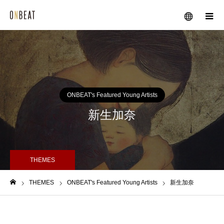
メニュー
ONBEAT's Featured Young Artists
新生加奈
THEMES
THEMES
ONBEAT's Featured Young Artists
新生加奈
ホーム