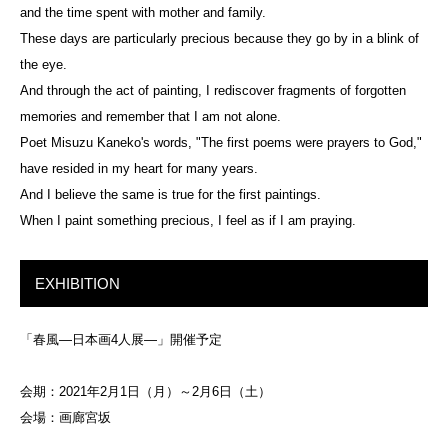
and the time spent with mother and family.
These days are particularly precious because they go by in a blink of
the eye.
And through the act of painting, I rediscover fragments of forgotten
memories and remember that I am not alone.
Poet Misuzu Kaneko's words, "The first poems were prayers to God,"
have resided in my heart for many years.
And I believe the same is true for the first paintings.
When I paint something precious, I feel as if I am praying.
EXHIBITION
「春風―日本画4人展―」開催予定
会期：2021年2月1日（月）～2月6日（土）
会場：画廊宮坂