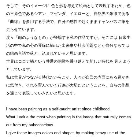
そして、そのイメージに 色と形を与えて絵画として表現するため、色
の三原色であるシアン、マゼンダ、イエローと、自然界の象徴である
「曲線」を多用する手法で、自分の感性の赴くままキャンバスに筆を
走らせています。
度々「顔のようなもの」が登場する私の作品ですが、そこには 日常生
活の中で私の心の琴線に触れた出来事や社会問題などが自分ならでは
の絵画言語で落とし込まれていると思います。
世界はコロナ禍という共通の困難を乗り越えて新しい時代を 迎えよう
としています。
私は世界がつながる時代だからこそ、人々が自己の内面にある豊かさ
に気付き、それを育んでいく行為が大切だということを、自らの作品
を通じて表現していきたいと思います。
I have been painting as a self-taught artist since childhood.
What I value the most when painting is the image that naturally comes
out from my subconscious.
I give these images colors and shapes by making heavy use of the