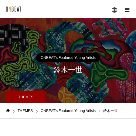
メニュー
ONBEAT's Featured Young Artists
鈴木一世
THEMES
THEMES
ONBEAT's Featured Young Artists
鈴木一世
ホーム