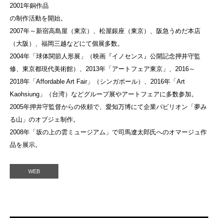
2001年銅作品
の制作活動を開始。
2007年～新宿高島屋（東京）、松屋銀座（東京）、阪急うめだ本店
（大阪）、福岡三越などにて個展多数。
2004年「球体関節人形展」（映画『イノセンス』公開記念押井守監
修、東京都現代美術館）、2013年「アートフェア東京」、2016～
2018年「Affordable Art Fair」（シンガポール）、2016年「Art
Kaohsiung」（台湾）などグループ展やアートフェアに多数参加。
2005年押井守監督からの依頼で、愛知万博にて企業パビリオン「夢み
る山」のオブジェ制作。
2008年「坂の上の雲ミュージアム」で司馬遼太郎氏へのオマージュ作
品を展示。
WEB