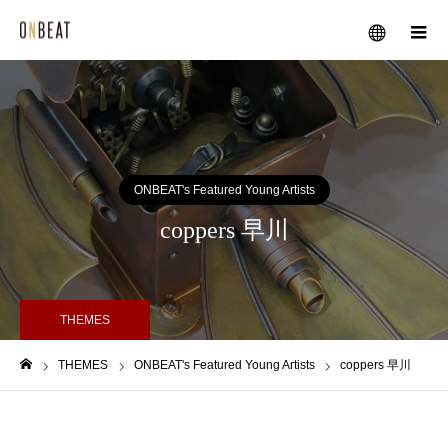
メニュー
ONBEAT's Featured Young Artists
coppers 早川
THEMES
THEMES
ONBEAT's Featured Young Artists
coppers 早川
ホーム