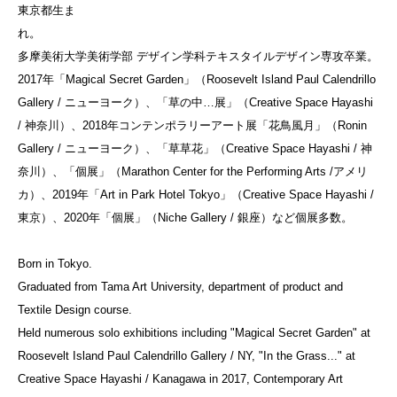
東京都生ま
れ。
多摩美術大学美術学部 デザイン学科テキスタイルデザイン専攻卒業。
2017年「Magical Secret Garden」（Roosevelt Island Paul Calendrillo
Gallery / ニューヨーク）、「草の中…展」（Creative Space Hayashi
/ 神奈川）、2018年コンテンポラリーアート展「花鳥風月」（Ronin
Gallery / ニューヨーク）、「草草花」（Creative Space Hayashi / 神
奈川）、「個展」（Marathon Center for the Performing Arts /アメリ
カ）、2019年「Art in Park Hotel Tokyo」（Creative Space Hayashi /
東京）、2020年「個展」（Niche Gallery / 銀座）など個展多数。
Born in Tokyo.
Graduated from Tama Art University, department of product and
Textile Design course.
Held numerous solo exhibitions including "Magical Secret Garden" at
Roosevelt Island Paul Calendrillo Gallery / NY, "In the Grass..." at
Creative Space Hayashi / Kanagawa in 2017, Contemporary Art