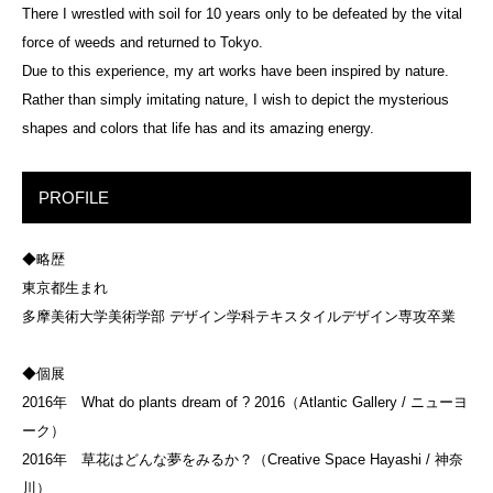
There I wrestled with soil for 10 years only to be defeated by the vital
force of weeds and returned to Tokyo.
Due to this experience, my art works have been inspired by nature.
Rather than simply imitating nature, I wish to depict the mysterious
shapes and colors that life has and its amazing energy.
PROFILE
◆略歴
東京都生まれ
多摩美術大学美術学部 デザイン学科テキスタイルデザイン専攻卒業
◆個展
2016年 What do plants dream of ? 2016（Atlantic Gallery / ニューヨ
ーク）
2016年 草花はどんな夢をみるか？（Creative Space Hayashi / 神奈
川）