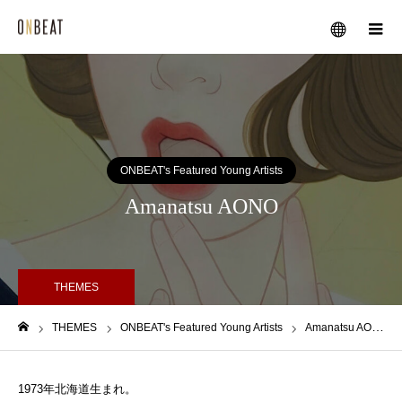
メニュー
ONBEAT's Featured Young Artists
Amanatsu AONO
THEMES
THEMES
ONBEAT's Featured Young Artists
Amanatsu AONO
ホーム
1973年北海道生まれ。