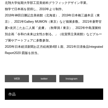
北翔大学短期大学部工芸美術科グラフィックデザイン卒業。
独学で日本画を習得し、2010年より制作。
2018年神田日勝記念美術館（北海道）、2019年日本橋三越本店（東
京）、2021年Gallery MUMON（東京）など個展多数。 2021年蒼野甘
夏×友沢こたお二人展「皮膚」（秋華洞 / 東京）、2022年中島潔展特
別企画「令和の未来は女性が創る。」（佐賀県立美術館）などグルー
プ展やアートフェアに多数参加。
2020年日本経済新聞お正月絵画第4部１面、2021年日清食品Integrated
Report2020 図版を担当。
WEB
twitter
Instagram
作品