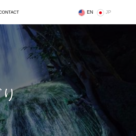
EN
JP
CONTACT
どり