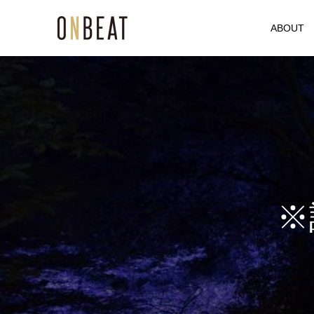
ABOUT
※