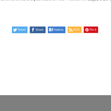
Tweet
Share
Hatena
RSS
Pin it