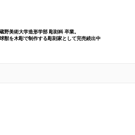
 武蔵野美術大学造形学部 彫刻科 卒業。
球獣を木彫で制作する彫刻家として完売続出中